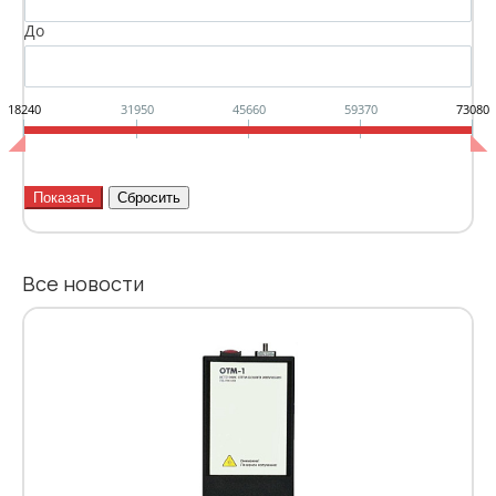
До
18240
31950
45660
59370
73080
Все новости