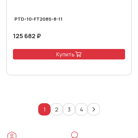
PTD-10-FT208S-8-11
125 682 ₽
Купить
1
2
3
4