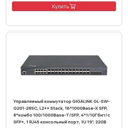
Купить
Управляемый коммутатор GIGALINK GL-SW-
G201-28SC, L2++ Stack, 16*1000Base-X SFP,
8*комбо 100/1000Base-T/SFP, 4*1/10Гбит/с
SFP+, 1 RJ45 консольный порт, 1U 19", 220В