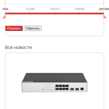
9356
522384
1035412
1548440
2061468
Все новости