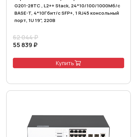
G201-28TC , L2++ Stack, 24*10/100/1000Мб/с
BASE-T, 4*10Гбит/с SFP+, 1 RJ45 консольный
порт, 1U 19", 220В
62 044 ₽
55 839 ₽
Купить