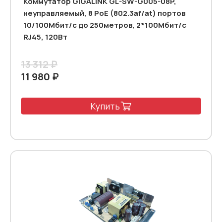
Коммутатор GIGALINK GL-SW-G005-08P,
неуправляемый, 8 PoE (802.3af/at) портов
10/100Мбит/с до 250метров, 2*100Mбит/c
RJ45, 120Вт
13 312 ₽
11 980 ₽
Купить