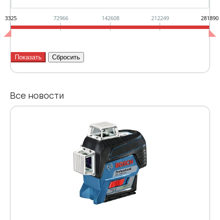
3325
72966
142608
212249
281890
Все новости