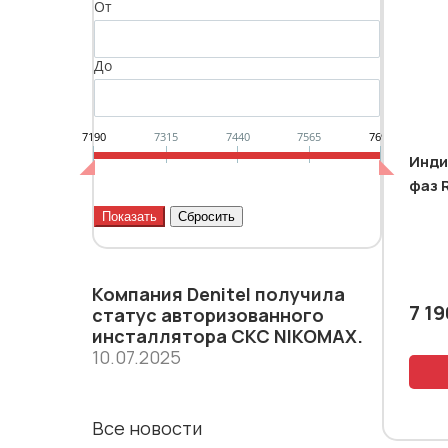
От
До
7190
7315
7440
7565
7690
Инди
фаз 
Компания Denitel получила
7 19
статус aвторизованного
инсталлятора СКС NIKOMAX.
10.07.2025
Все новости