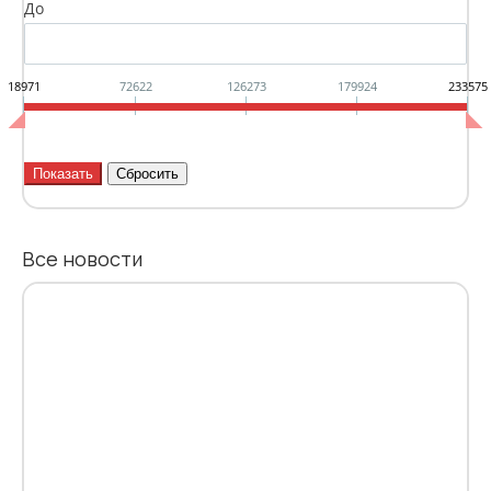
До
18971
72622
126273
179924
233575
Все новости