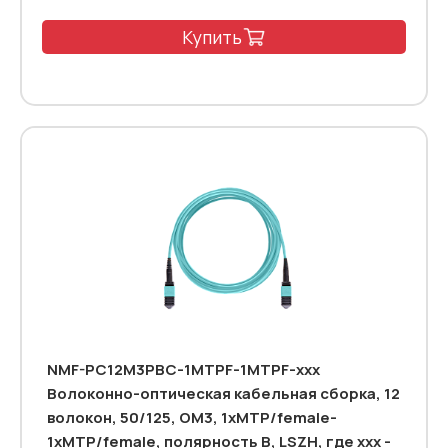
Купить
NMF-PC12M3PBC-1MTPF-1MTPF-xxx
Волоконно-оптическая кабельная сборка, 12
волокон, 50/125, OM3, 1xMTP/female-
1xMTP/female, полярность B, LSZH, где ххх -