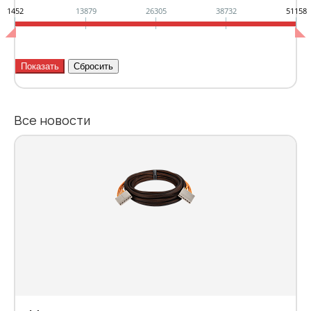
1452
13879
26305
38732
51158
Все новости