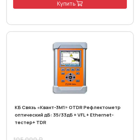
Купить
КБ Связь «Квант-3М1» OTDR Рефлектометр
оптический дБ: 35/33дБ + VFL + Ethernet-
тестер+ TDR
105 000 ₽