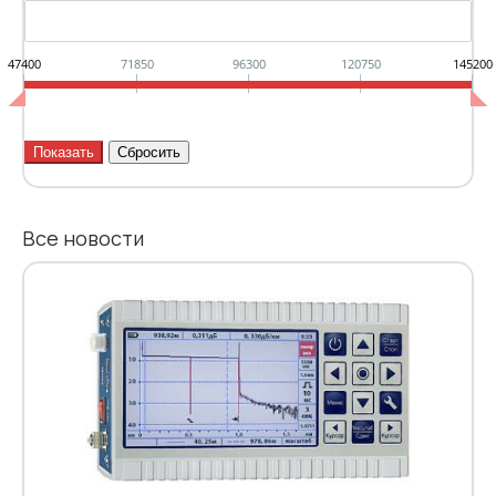
47400
71850
96300
120750
145200
Все новости