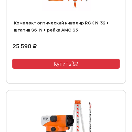
Комплект оптический нивелир RGK N-32 +
штатив S6-N + рейка AMO S3
25 590 ₽
Купить