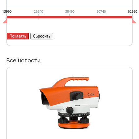
13990
26240
38490
50740
62990
Все новости