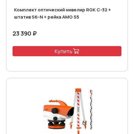
Комплект оптический нивелир RGK C-32 +
штатив S6-N + рейка AMO S5
23 390 ₽
Купить