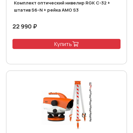
Комплект оптический нивелир RGK C-32 +
штатив S6-N + рейка AMO S3
22 990 ₽
Купить