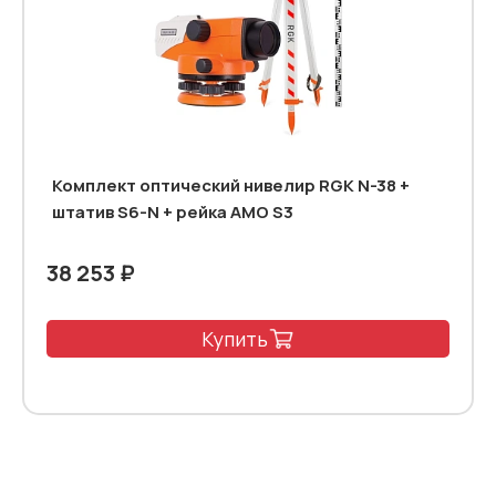
Комплект оптический нивелир RGK N-38 +
штатив S6-N + рейка AMO S3
38 253 ₽
Купить