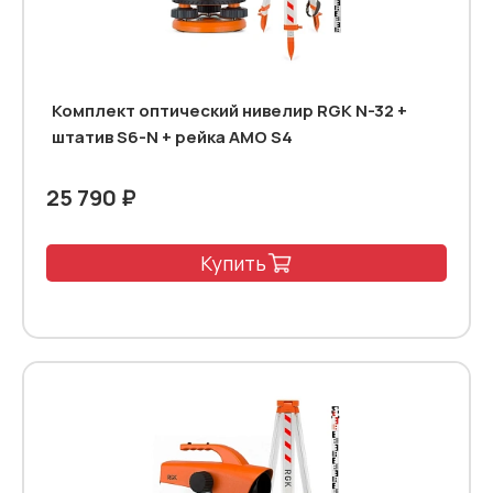
Комплект оптический нивелир RGK N-32 +
штатив S6-N + рейка AMO S4
25 790 ₽
Купить