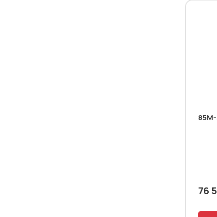
85M-
76 