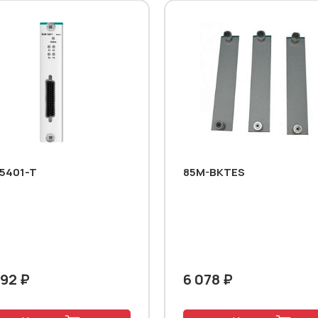
5401-T
85M-BKTES
592 ₽
6 078 ₽