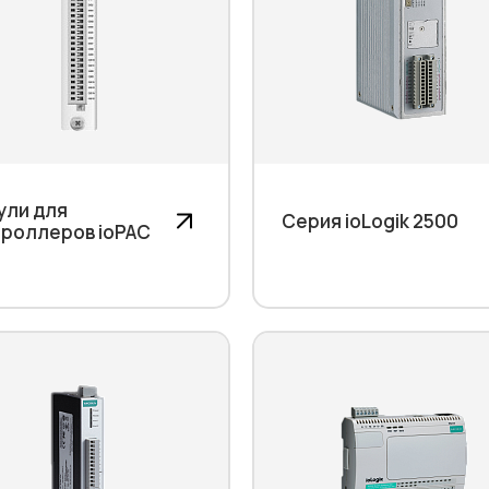
ули для
Серия ioLogik 2500
троллеров ioPAC