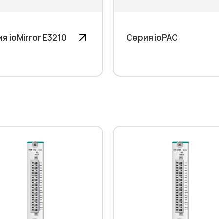
я ioMirror E3210
Серия ioPAC