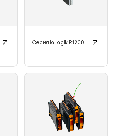
Серия ioLogik R1200