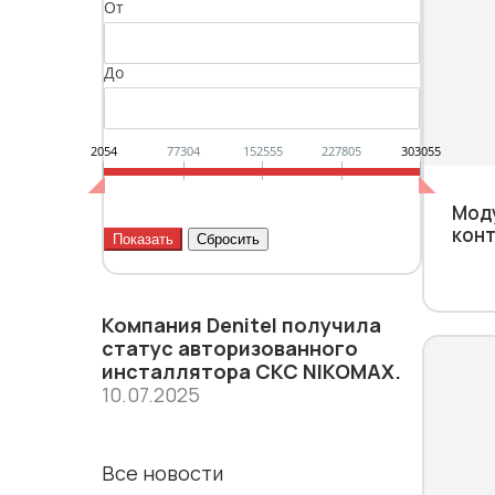
От
До
2054
77304
152555
227805
303055
Мод
кон
Компания Denitel получила
статус aвторизованного
инсталлятора СКС NIKOMAX.
10.07.2025
Все новости