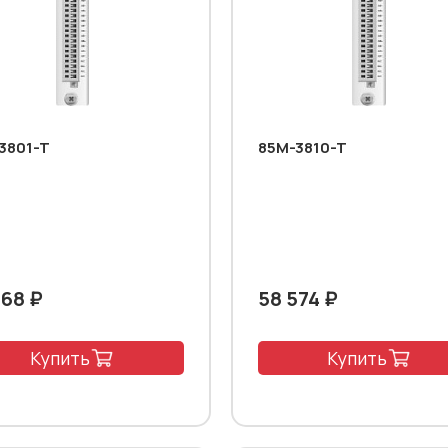
3801-T
85M-3810-T
968 ₽
58 574 ₽
Купить
Купить