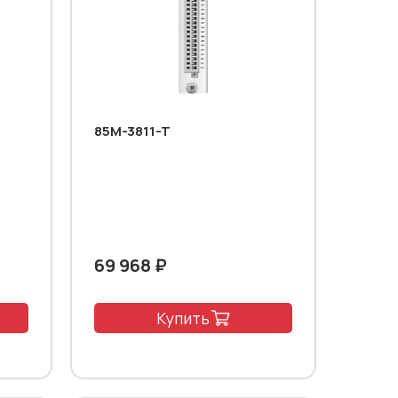
85M-3811-T
69 968 ₽
Купить