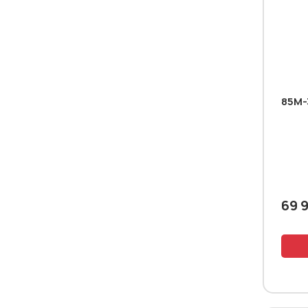
85M-
69 