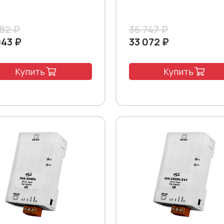
382 ₽
36 747 ₽
043 ₽
33 072 ₽
Купить
Купить