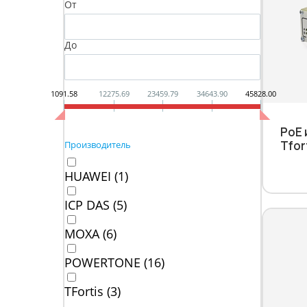
От
До
1091.58
12275.69
23459.79
34643.90
45828.00
PoE
Tfor
Производитель
HUAWEI (
1
)
ICP DAS (
5
)
MOXA (
6
)
POWERTONE (
16
)
TFortis (
3
)