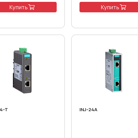
Купить
Купить
24-T
INJ-24A