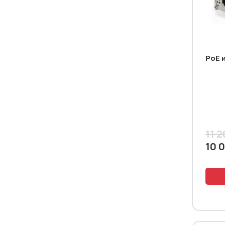
PoE 
11 2
10 