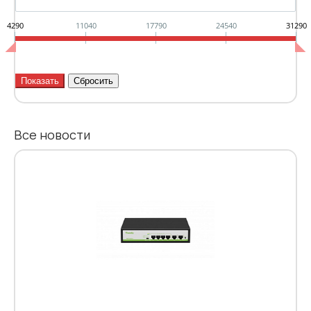
4290
11040
17790
24540
31290
Все новости