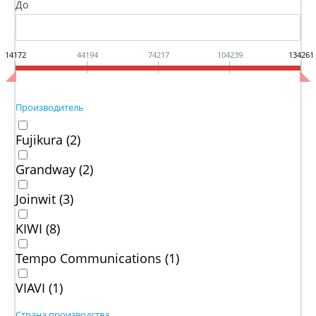
До
14172
44194
74217
104239
134261
Производитель
Fujikura (
2
)
Grandway (
2
)
Joinwit (
3
)
KIWI (
8
)
Tempo Communications (
1
)
VIAVI (
1
)
Страна производства