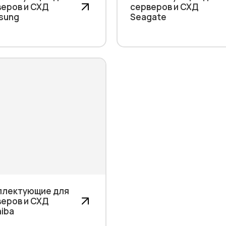
еров и СХД
серверов и СХД
sung
Seagate
плектующие для
еров и СХД
iba