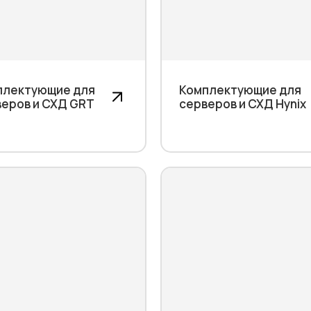
плектующие для
Комплектующие для
еров и СХД GRT
серверов и СХД Hynix