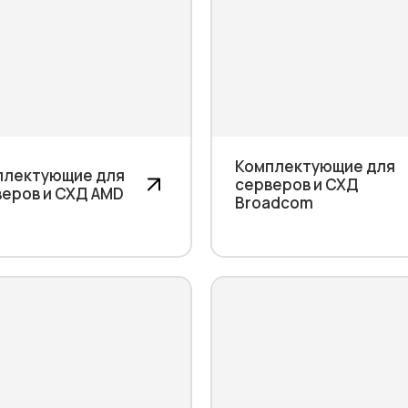
Комплектующие для
плектующие для
серверов и СХД
еров и СХД AMD
Broadcom