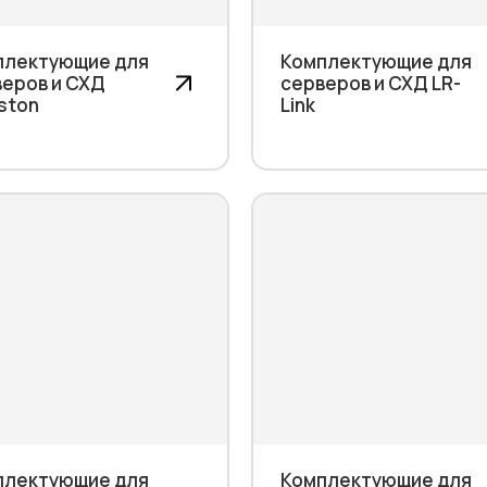
плектующие для
Комплектующие для
еров и СХД
серверов и СХД LR-
ston
Link
плектующие для
Комплектующие для