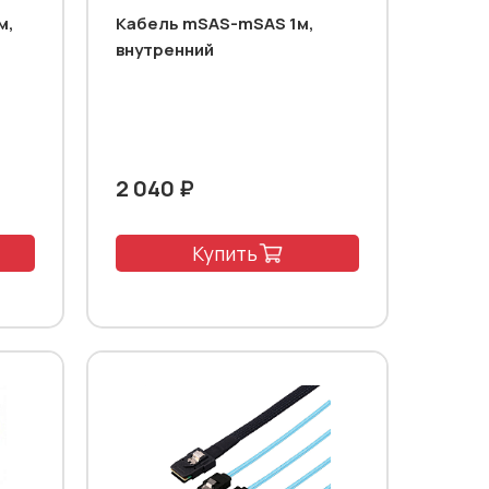
м,
Кабель mSAS-mSAS 1м,
внутренний
2 040 ₽
Купить