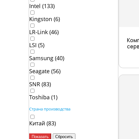
Intel (
133
)
Kingston (
6
)
LR-Link (
46
)
Ком
LSI (
5
)
серв
Samsung (
40
)
Seagate (
56
)
SNR (
83
)
Toshiba (
1
)
Страна производства
Китай (
83
)