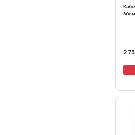
Кабе
80см
2 73