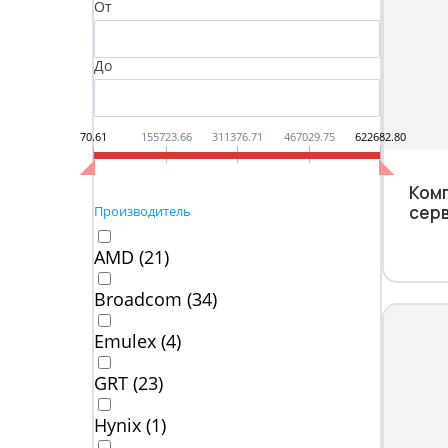
От
До
70.61
155723.66
311376.71
467029.75
622682.80
Ком
серв
Производитель
AMD (
21
)
Broadcom (
34
)
Emulex (
4
)
GRT (
23
)
Hynix (
1
)