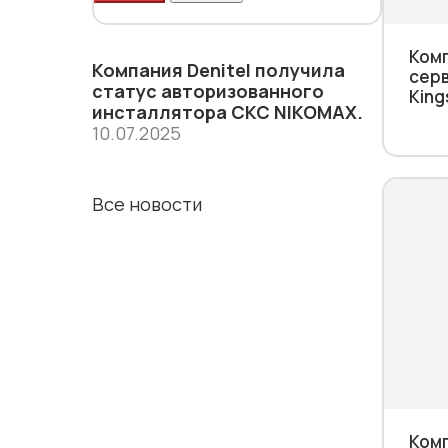
Ком
Компания Denitel получила
серв
статус aвторизованного
King
инсталлятора СКС NIKOMAX.
10.07.2025
Все новости
Ком