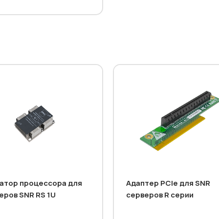
атор процессора для
Адаптер PCIe для SNR
еров SNR RS 1U
серверов R серии