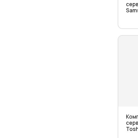
серв
Sam
Ком
серв
Tosh