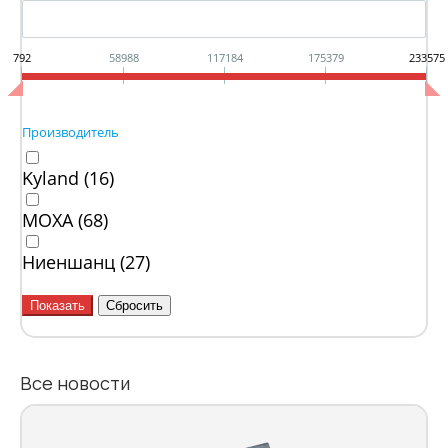
792
58988
117184
175379
233575
Производитель
Kyland (
16
)
MOXA (
68
)
Ниеншанц (
27
)
Все новости