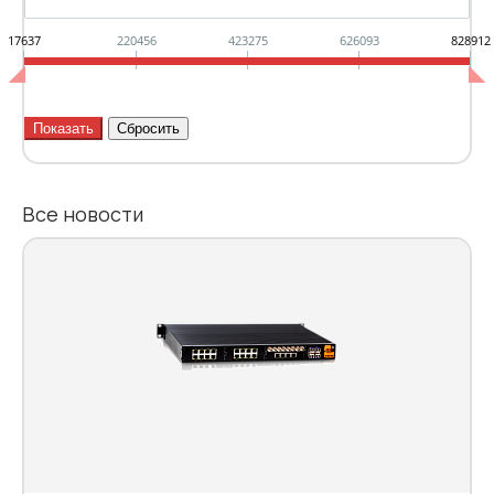
17637
220456
423275
626093
828912
Все новости