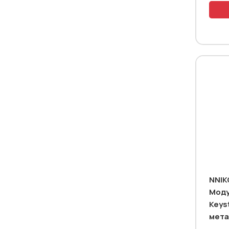
NNIK
Моду
Keys
мета