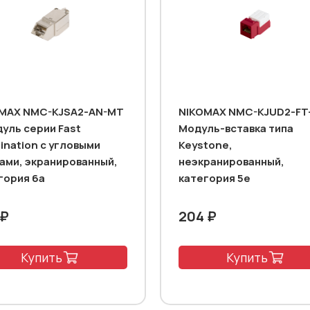
MAX NMC-KJSA2-AN-MT
NIKOMAX NMC-KJUD2-FT
дуль серии Fast
Модуль-вставка типа
ination с угловыми
Keystone,
ами, экранированный,
неэкранированный,
гория 6a
категория 5e
 ₽
204 ₽
Купить
Купить