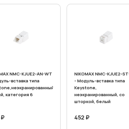
MAX NMC-KJUE2-AN-WT
NIKOMAX NMC-KJUE2-S
дуль-вставка типа
- Модуль-вставка типа
tone,неэкранированный,
Keystone,
й, категория 6
неэкранированный, со
шторкой, белый
 ₽
452 ₽