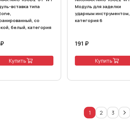
дуль-вставка типа
Модуль для заделки
tone,
ударным инструментом,
ранированный, со
категория 6
кой, белый, категория
 ₽
191 ₽
Купить
Купить
1
2
3