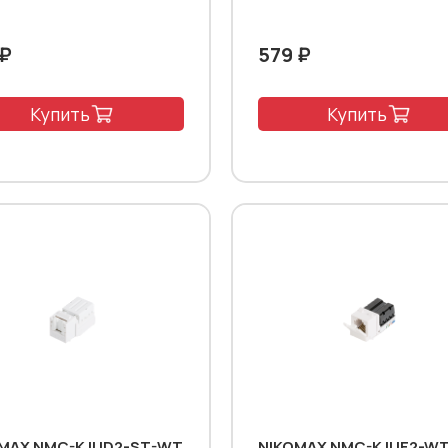
 ₽
579 ₽
Купить
Купить
MAX NMC-KJUD2-ST-WT
NIKOMAX NMC-KJUE2-W