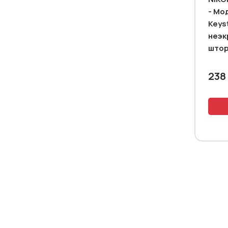
- Мо
Keys
неэк
штор
5e
238