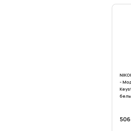
NIKO
- Мо
Keys
белы
506