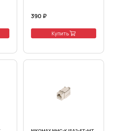
390 ₽
Купить
T
NIKOMAX NMC-KJSA2-FT-MT