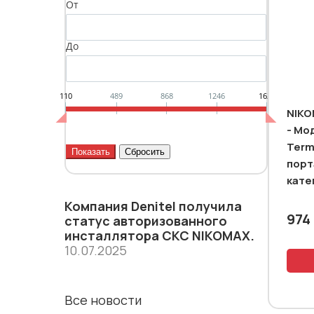
От
До
110
489
868
1246
1625
NIKO
- Мо
Term
порт
кате
Компания Denitel получила
974
статус aвторизованного
инсталлятора СКС NIKOMAX.
10.07.2025
Все новости