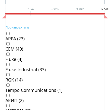
0
31947
63895
95842
127789
Производитель
APPA (
23
)
CEM (
40
)
Fluke (
4
)
Fluke Industrial (
33
)
RGK (
14
)
Tempo Communications (
1
)
АКИП (
2
)