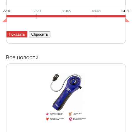
2200
17683
33165
48648
64130
Все новости