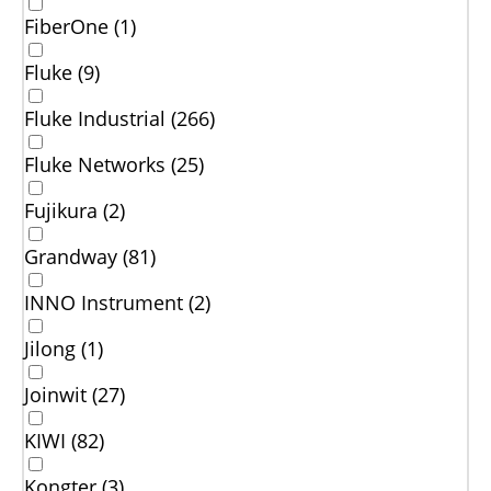
FiberOne (
1
)
Fluke (
9
)
Fluke Industrial (
266
)
Fluke Networks (
25
)
Fujikura (
2
)
Grandway (
81
)
INNO Instrument (
2
)
Jilong (
1
)
Joinwit (
27
)
KIWI (
82
)
Kongter (
3
)