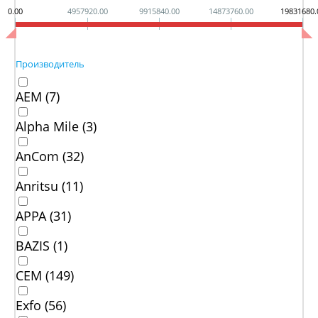
0.00
4957920.00
9915840.00
14873760.00
19831680.
Производитель
AEM (
7
)
Alpha Mile (
3
)
AnCom (
32
)
Anritsu (
11
)
APPA (
31
)
BAZIS (
1
)
CEM (
149
)
Exfo (
56
)