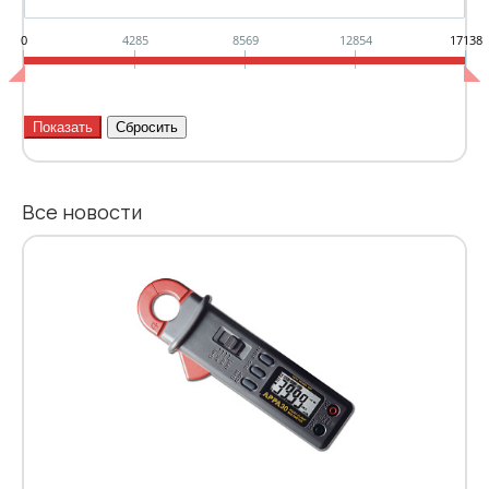
0
4285
8569
12854
17138
Все новости