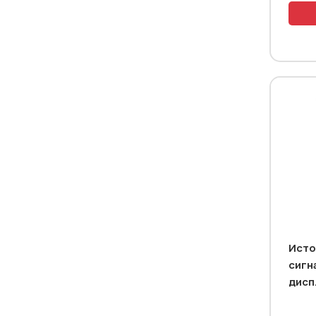
Исто
сигн
дисп