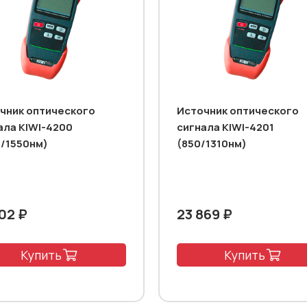
чник оптического
Источник оптического
ала KIWI-4200
сигнала KIWI-4201
0/1550нм)
(850/1310нм)
902 ₽
23 869 ₽
Купить
Купить