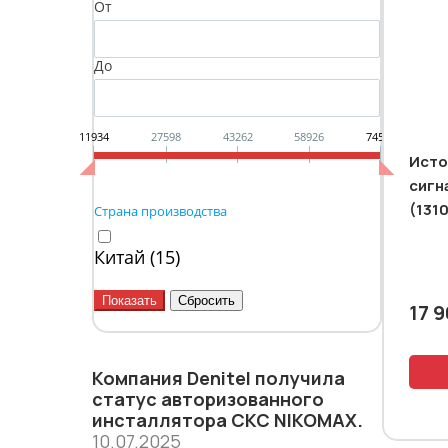
От
До
11934
27598
43262
58926
74590
Исто
сигн
(131
Страна производства
Китай (
15
)
17 
Компания Denitel получила
статус aвторизованного
инсталлятора СКС NIKOMAX.
10.07.2025