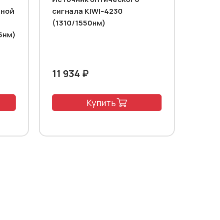
тной
сигнала KIWI-4230
(1310/1550нм)
5нм)
11 934 ₽
Купить