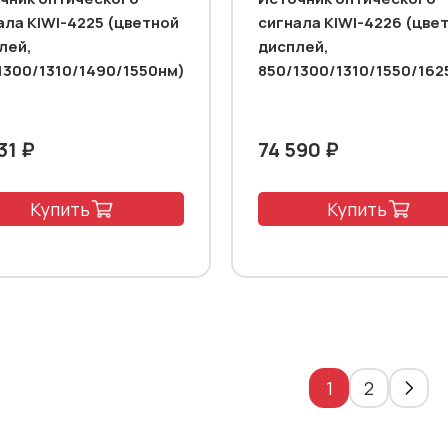
ала KIWI-4225 (цветной
сигнала KIWI-4226 (цве
лей,
дисплей,
1300/1310/1490/1550нм)
850/1300/1310/1550/162
31 ₽
74 590 ₽
Купить
Купить
1
2