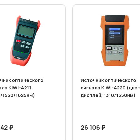
чник оптического
Источник оптического
ала KIWI-4211
сигнала KIWI-4220 (цве
0/1550/1625нм)
дисплей, 1310/1550нм)
942 ₽
26 106 ₽