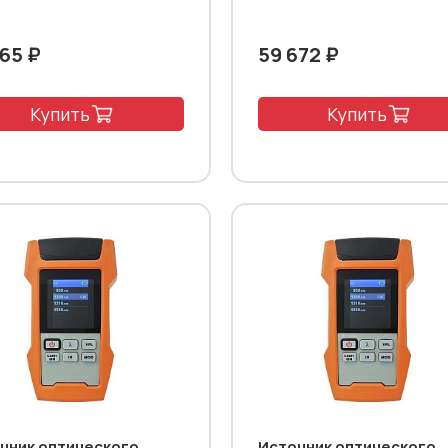
565 ₽
59 672 ₽
Купить
Купить
чник оптического
Источник оптического