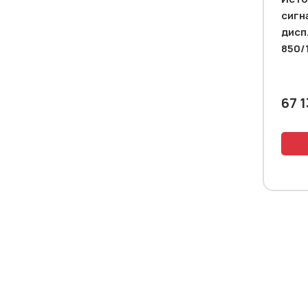
сигн
дисп
850/
67 1