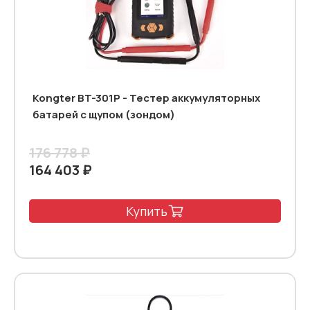
Kongter BT-301P - Тестер аккумуляторных
батарей c щупом (зондом)
176 778 ₽
164 403 ₽
Купить