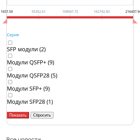
1657.50
55352.61
109047.72
162742.83
216437.9
Серия
SFP модули (
2
)
Модули QSFP+ (
9
)
Модули QSFP28 (
5
)
Модули SFP+ (
9
)
Модули SFP28 (
1
)
Все новости