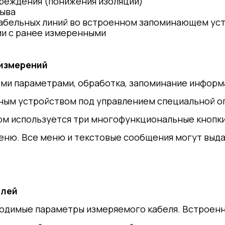
реждения (понижения изоляции)
рыва
абельных линий во встроенном запоминающем уст
ии с ранее измеренными
измерений
ми параметрами, обработка, запоминание информа
ным устройством под управлением специальной о
м используется три многофункциональные кнопки
ню. Все меню и текстовые сообщения могут выдава
елей
ходимые параметры измеряемого кабеля. Встроен