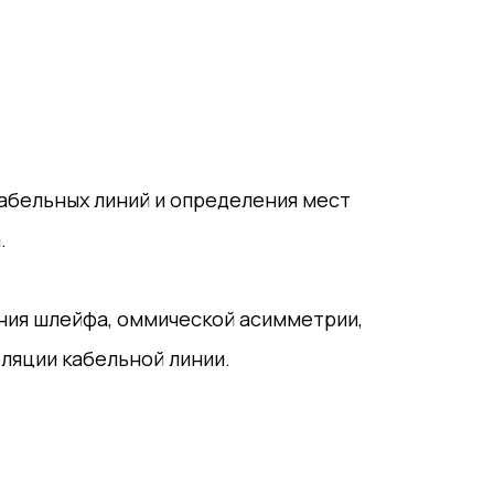
абельных линий и определения мест
.
ия шлейфа, оммической асимметрии,
оляции кабельной линии.