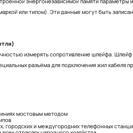
встроенной энергонезависимой памяти параметры
 маркой или типом). Эти данные могут быть запис
етли)
очностью измерять сопротивление шлейфа. Шлейф (
ециальных разъёма для подключения жил кабеля п
линиях мостовым методом
ипов
их, городских и междугородних телефонных станц
о всех отраслях народного хозяйства