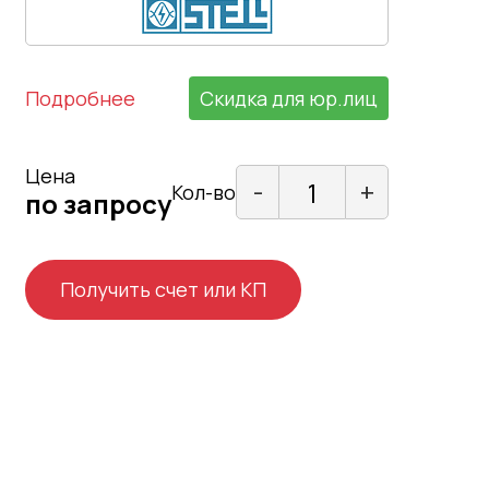
Подробнее
Скидка для юр.лиц
Цена
-
+
Кол-во
по запросу
Получить счет или КП