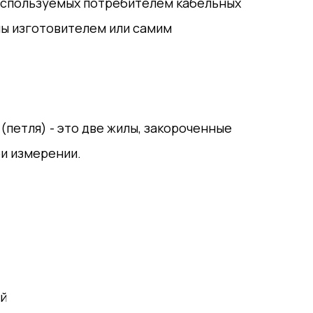
 используемых потребителем кабельных
аны изготовителем или самим
петля) - это две жилы, закороченные
ри измерении.
ий