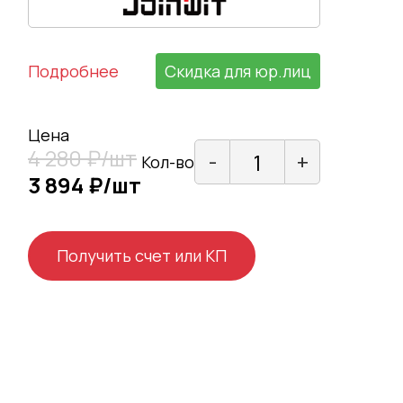
Подробнее
Скидка для юр.лиц
Цена
4 280 ₽/шт
-
+
Кол-во
3 894 ₽/шт
Получить счет или КП