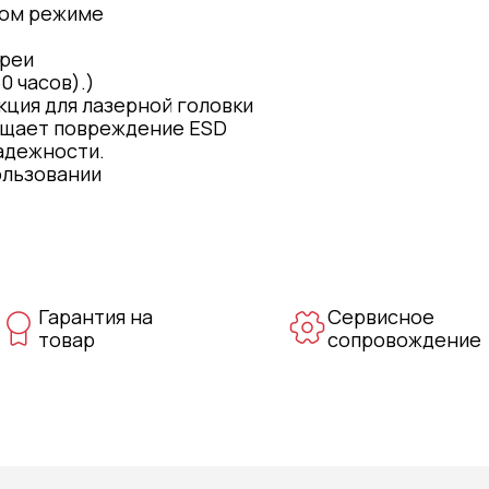
ном режиме
ареи
0 часов).)
ция для лазерной головки
ащает повреждение ESD
адежности.
ользовании
Гарантия на
Сервисное
товар
сопровождение