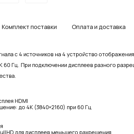
Комплект поставки
Оплата и доставка
нала с 4 источников на 4 устройство отображени
K 60 Гц. При подключении дисплеев разного разр
ества.
сплея HDMI
ние: до 4K (3840×2160) при 60 Гц
я
FullHD для дисплеев меньшего рахрешения