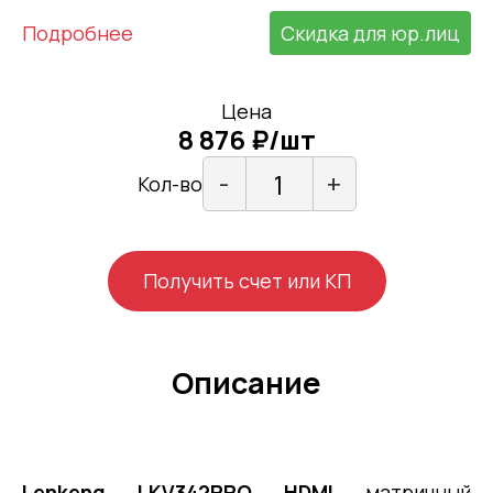
Подробнее
Скидка для юр.лиц
Цена
8 876 ₽/шт
-
+
Кол-во
Получить счет или КП
Описание
Lenkeng LKV342PRO
HDMI
матричный