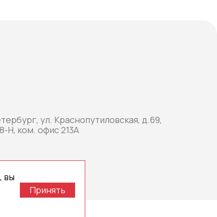
етербург, ул. Краснопутиловская, д.69,
8-Н, ком. офис 213А
, вы
Принять
оздано МР